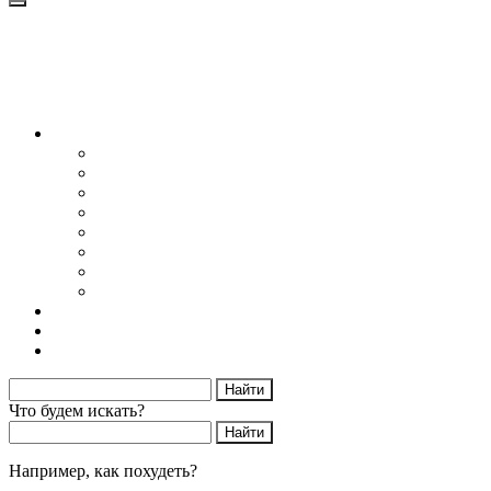
Блог
Снижение веса
Питание
Рецепты
Психология
Мотивация
Образ жизни
Жизнь без сахара
Осторожно диеты
Начать худеть
Калькулятор калорий
Об авторе
Что будем искать?
Например,
как похудеть?