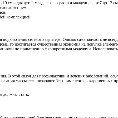
 до 19 см – для детей младшего возраста и младенцев, от 7 до 12 
 телосложением.
нов.
юбой комплекцией.
подключения сетевого адаптера. Однако сама запчасть не всегд
дома, то достигается существенная экономия на покупке элемент
ациями по применению с конкретными моделями. Использовать «н
ния. В этой связи для профилактики и лечения заболеваний, об
изация массы тела позволяет без применения лекарственных пр
я должны стать:
ботки, содержащий большое количество соли, сахара и ненатур