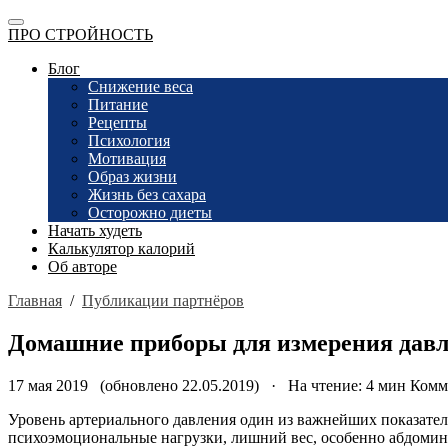
ПРО СТРОЙНОСТЬ
Блог
Снижение веса
Питание
Рецепты
Психология
Мотивация
Образ жизни
Жизнь без сахара
Осторожно диеты
Начать худеть
Калькулятор калорий
Об авторе
Главная
/
Публикации партнёров
Домашние приборы для измерения дав
17 мая 2019 (обновлено 22.05.2019) · На чтение: 4 мин
Комм
Уровень артериального давления один из важнейших показателе
психоэмоциональные нагрузки, лишний вес, особенно абдомина