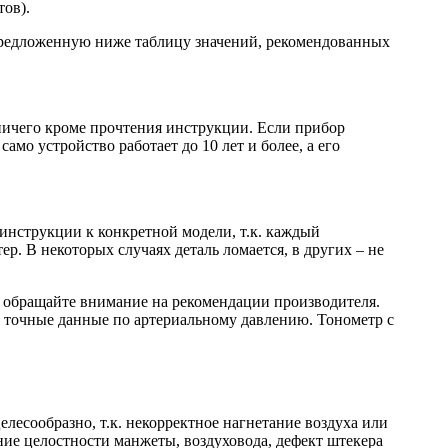
тов).
 предложенную ниже таблицу значений, рекомендованных
 ничего кроме прочтения инструкции. Если прибор
амо устройство работает до 10 лет и более, а его
 инструкции к конкретной модели, т.к. каждый
ер. В некоторых случаях деталь ломается, в других – не
, обращайте внимание на рекомендации производителя.
 точные данные по артериальному давлению. Тонометр с
есообразно, т.к. некорректное нагнетание воздуха или
ие целостности манжеты, воздуховода, дефект штекера