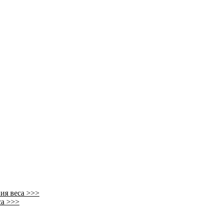
ия веса >>>
са >>>