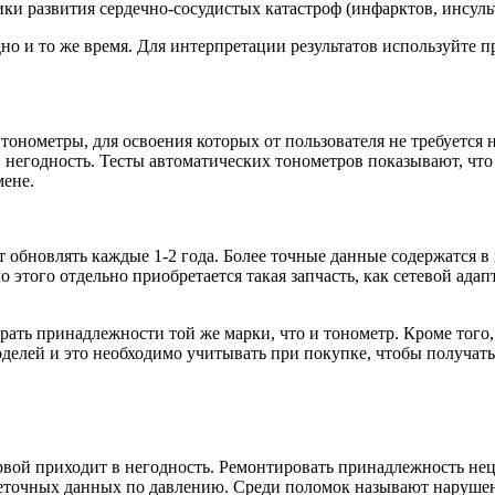
ики развития сердечно-сосудистых катастроф (инфарктов, инсуль
дно и то же время. Для интерпретации результатов используйте
тонометры, для освоения которых от пользователя не требуется
 негодность. Тесты автоматических тонометров показывают, что с
мене.
т обновлять каждые 1-2 года. Более точные данные содержатся в
этого отдельно приобретается такая запчасть, как сетевой адапт
рать принадлежности той же марки, что и тонометр. Кроме того
елей и это необходимо учитывать при покупке, чтобы получать
вой приходит в негодность. Ремонтировать принадлежность нецел
неточных данных по давлению. Среди поломок называют нарушен