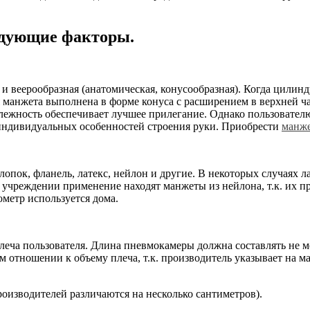
едующие факторы.
и веерообразная (анатомическая, конусообразная). Когда цилин
я манжета выполнена в форме конуса с расширением в верхней ч
длежность обеспечивает лучшее прилегание. Однако пользовател
индивидуальных особенностей строения руки. Приобрести
манже
опок, фланель, латекс, нейлон и другие. В некоторых случаях 
м учреждении применение находят манжеты из нейлона, т.к. их 
ометр используется дома.
леча пользователя. Длина пневмокамеры должна составлять не 
отношении к объему плеча, т.к. производитель указывает на м
изводителей различаются на несколько сантиметров).