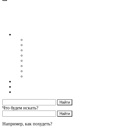
Блог
Снижение веса
Питание
Рецепты
Психология
Мотивация
Образ жизни
Жизнь без сахара
Осторожно диеты
Начать худеть
Калькулятор калорий
Об авторе
Что будем искать?
Например,
как похудеть?