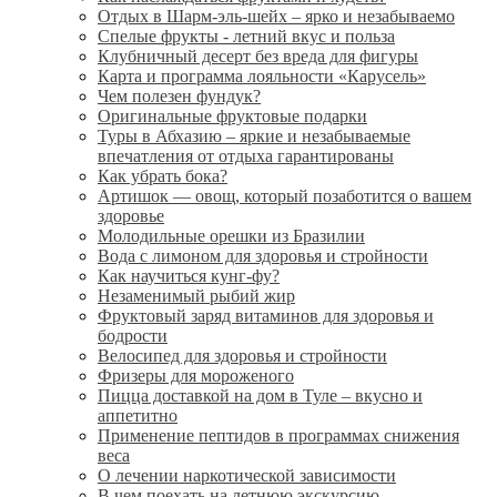
Отдых в Шарм-эль-шейх – ярко и незабываемо
Спелые фрукты - летний вкус и польза
Клубничный десерт без вреда для фигуры
Карта и программа лояльности «Карусель»
Чем полезен фундук?
Оригинальные фруктовые подарки
Туры в Абхазию – яркие и незабываемые
впечатления от отдыха гарантированы
Как убрать бока?
Артишок — овощ, который позаботится о вашем
здоровье
Молодильные орешки из Бразилии
Вода с лимоном для здоровья и стройности
Как научиться кунг-фу?
Незаменимый рыбий жир
Фруктовый заряд витаминов для здоровья и
бодрости
Велосипед для здоровья и стройности
Фризеры для мороженого
Пицца доставкой на дом в Туле – вкусно и
аппетитно
Применение пептидов в программах снижения
веса
О лечении наркотической зависимости
В чем поехать на летнюю экскурсию