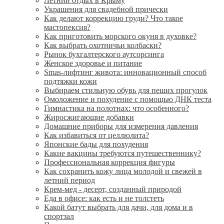
Летний отдых в Крыму
Украшения для свадебной прически
Как делают коррекцию груди? Что такое
мастопексия?
Как приготовить морского окуня в духовке?
Как выбрать охотничьи колбаски?
Рынок бухгалтерского аутсорсинга
Женское здоровье и питание
Smas-лифтинг живота: инновационный способ
подтяжки кожи
Выбираем стильную обувь для пеших прогулок
Омоложение и похудение с помощью ДНК теста
Гимнастика на полотнах: что особенного?
Жиросжигающие добавки
Домашние приборы для измерения давления
Как избавиться от целлюлита?
Японские бады для похудения
Какие вакцины требуются путешественнику?
Профессиональная коррекция фигуры
Как сохранить кожу лица молодой и свежей в
летний период
Крем-мед - десерт, созданный природой
Еда в офисе: как есть и не толстеть
Какой батут выбрать для дачи, для дома и в
спортзал