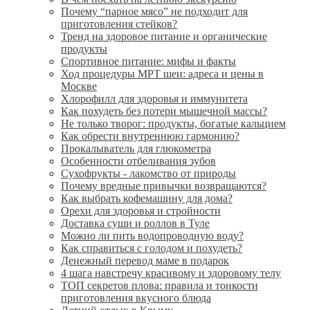
Почему “парное мясо” не подходит для
приготовления стейков?
Тренд на здоровое питание и органические
продукты
Спортивное питание: мифы и факты
Ход процедуры МРТ шеи: адреса и цены в
Москве
Хлорофилл для здоровья и иммунитета
Как похудеть без потери мышечной массы?
Не только творог: продукты, богатые кальцием
Как обрести внутреннюю гармонию?
Прокалыватель для глюкометра
Особенности отбеливания зубов
Сухофрукты - лакомство от природы
Почему вредные привычки возвращаются?
Как выбрать кофемашину для дома?
Орехи для здоровья и стройности
Доставка суши и роллов в Туле
Можно ли пить водопроводную воду?
Как справиться с голодом и похудеть?
Денежный перевод маме в подарок
4 шага навстречу красивому и здоровому телу
ТОП секретов плова: правила и тонкости
приготовления вкусного блюда