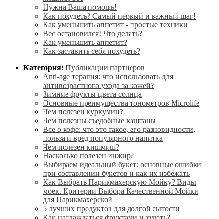
Нужна Ваша помощь!
Как похудеть? Самый первый и важный шаг!
Как уменьшить аппетит - простые техники
Вес остановился! Что делать?
Как уменьшить аппетит?
Как заставить себя похудеть?
Категория:
Публикации партнёров
Anti-age терапия: что использовать для
антивозрастного ухода за кожей?
Зимние фрукты цвета солнца
Основные преимущества тонометров Microlife
Чем полезен куркумин?
Чем полезны съедобные каштаны
Все о кофе: что это такое, его разновидности,
польза и вред популярного напитка
Чем полезен кишмиш?
Насколько полезен инжир?
Выбираем идеальный букет: основные ошибки
при составлении букетов и как их избежать
Как Выбрать Парикмахерскую Мойку? Виды
моек. Критерии Выбора Качественной Мойки
для Парикмахерской
5 лучших продуктов для долгой сытости
Как наслаждаться фруктами и худеть?