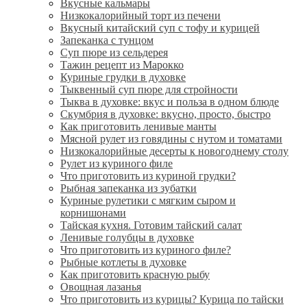
Вкусные кальмары
Низкокалорийный торт из печени
Вкусный китайский суп с тофу и курицей
Запеканка с тунцом
Суп пюре из сельдерея
Тажин рецепт из Марокко
Куриные грудки в духовке
Тыквенный суп пюре для стройности
Тыква в духовке: вкус и польза в одном блюде
Скумбрия в духовке: вкусно, просто, быстро
Как приготовить ленивые манты
Мясной рулет из говядины с нутом и томатами
Низкокалорийные десерты к новогоднему столу
Рулет из куриного филе
Что приготовить из куриной грудки?
Рыбная запеканка из зубатки
Куриные рулетики с мягким сыром и
корнишонами
Тайская кухня. Готовим тайский салат
Ленивые голубцы в духовке
Что приготовить из куриного филе?
Рыбные котлеты в духовке
Как приготовить красную рыбу
Овощная лазанья
Что приготовить из курицы? Курица по тайски