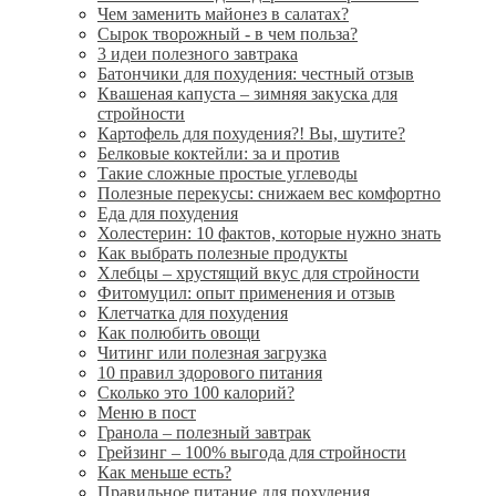
Чем заменить майонез в салатах?
Сырок творожный - в чем польза?
3 идеи полезного завтрака
Батончики для похудения: честный отзыв
Квашеная капуста – зимняя закуска для
стройности
Картофель для похудения?! Вы, шутите?
Белковые коктейли: за и против
Такие сложные простые углеводы
Полезные перекусы: снижаем вес комфортно
Еда для похудения
Холестерин: 10 фактов, которые нужно знать
Как выбрать полезные продукты
Хлебцы – хрустящий вкус для стройности
Фитомуцил: опыт применения и отзыв
Клетчатка для похудения
Как полюбить овощи
Читинг или полезная загрузка
10 правил здорового питания
Сколько это 100 калорий?
Меню в пост
Гранола – полезный завтрак
Грейзинг – 100% выгода для стройности
Как меньше есть?
Правильное питание для похудения