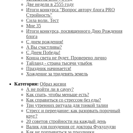
Две недели в 2555 году
Итоги конкурса "Вопрос автору блога PRO
Стройность"
Сила воли. Тест
Мне 35
Итоги конкурса, посвященного Дню Рождения
блога
С днем рождения!
A Вы счастливы?
С Днем Победы!
Конца света не будет. Проверено лично
Тайланд - страна тысячи улыбок
Праздник начинается!
Хождение за тридевять земель
Категория:
Образ жизни
А не пойти ли в сауну?
Как спать, чтобы меньше есть?
Как справиться со стрессом без еды?
Три утренних ритуала для тонкой талии
Стресс и переедание: как разорвать порочный
круг?
20 советов стройности на каждый день
Валик для похудения от доктора Фукуцудзи
Как не поправиться за праздники