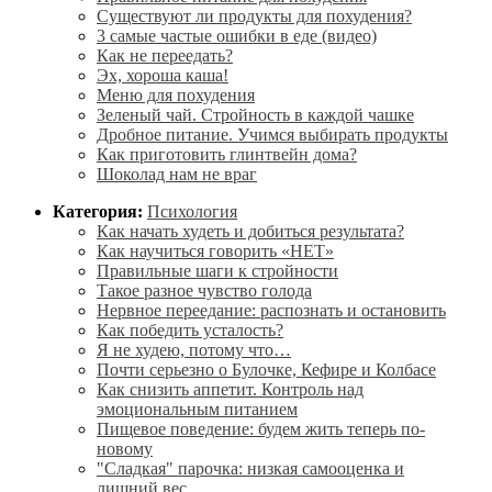
Существуют ли продукты для похудения?
3 самые частые ошибки в еде (видео)
Как не переедать?
Эх, хороша каша!
Меню для похудения
Зеленый чай. Стройность в каждой чашке
Дробное питание. Учимся выбирать продукты
Как приготовить глинтвейн дома?
Шоколад нам не враг
Категория:
Психология
Как начать худеть и добиться результата?
Как научиться говорить «НЕТ»
Правильные шаги к стройности
Такое разное чувство голода
Нервное переедание: распознать и остановить
Как победить усталость?
Я не худею, потому что…
Почти серьезно о Булочке, Кефире и Колбасе
Как снизить аппетит. Контроль над
эмоциональным питанием
Пищевое поведение: будем жить теперь по-
новому
"Сладкая" парочка: низкая самооценка и
лишний вес