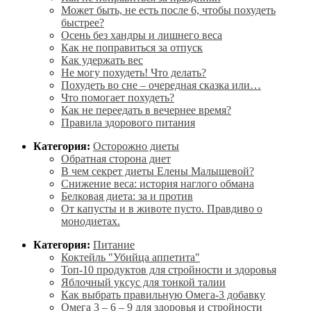
Может быть, не есть после 6, чтобы похудеть
быстрее?
Осень без хандры и лишнего веса
Как не поправиться за отпуск
Как удержать вес
Не могу похудеть! Что делать?
Похудеть во сне – очередная сказка или…
Что помогает похудеть?
Как не переедать в вечернее время?
Правила здорового питания
Категория:
Осторожно диеты
Обратная сторона диет
В чем секрет диеты Елены Малышевой?
Снижение веса: история наглого обмана
Белковая диета: за и против
От капусты и в животе пусто. Правдиво о
монодиетах.
Категория:
Питание
Коктейль "Убийца аппетита"
Топ-10 продуктов для стройности и здоровья
Яблочный уксус для тонкой талии
Как выбрать правильную Омега-3 добавку
Омега 3 – 6 – 9 для здоровья и стройности