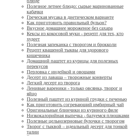
блюде
Полезное летнее блюдо: сырые маринованные
кабачки
Греческая мусака в диетическом варианте
Как приготовить правильный бульон?
Вкусное домашнее мороженое без сахара
Кексы из кокосовой муки - рецепт для тех, кто
худеет
Полезная запеканка с творогом и брокколи
Рецепт квашеной тыквы для здорового
кишечника
Домашний паштет из курицы для полезных
перекусов
Перловка с индейкой и овощами
Десерт из лаваша – творожные конверты
Легкий десерт из творога
Ленивые вареники - только овсянка, творог и
яйцо
Полезный паштет из куриной грудки с печенью
Как приготовить согревающий имбирный чай
Оригинальные блинчики из куриного филе
Низкокалорийная выпечка - балуемся плюшками
Полезные цельнозерновые булочки с творогом
Творог с тыквой – идеальный десерт для тонкой
талии