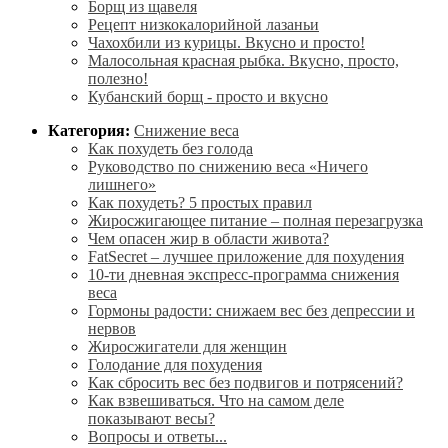
Борщ из щавеля
Рецепт низкокалорийной лазаньи
Чахохбили из курицы. Вкусно и просто!
Малосольная красная рыбка. Вкусно, просто,
полезно!
Кубанский борщ - просто и вкусно
Категория:
Снижение веса
Как похудеть без голода
Руководство по снижению веса «Ничего
лишнего»
Как похудеть? 5 простых правил
Жиросжигающее питание – полная перезагрузка
Чем опасен жир в области живота?
FatSecret – лучшее приложение для похудения
10-ти дневная экспресс-программа снижения
веса
Гормоны радости: снижаем вес без депрессии и
нервов
Жиросжигатели для женщин
Голодание для похудения
Как сбросить вес без подвигов и потрясений?
Как взвешиваться. Что на самом деле
показывают весы?
Вопросы и ответы...