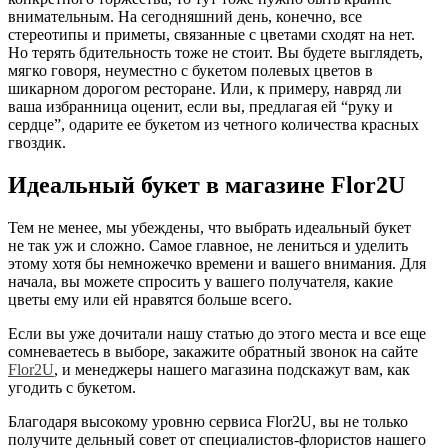
внимательным. На сегодняшний день, конечно, все
стереотипы и приметы, связанные с цветами сходят на нет.
Но терять бдительность тоже не стоит. Вы будете выглядеть,
мягко говоря, неуместно с букетом полевых цветов в
шикарном дорогом ресторане. Или, к примеру, навряд ли
ваша избранница оценит, если вы, предлагая ей “руку и
сердце”, одарите ее букетом из четного количества красных
гвоздик.
Идеальный букет в магазине Flor2U
Тем не менее, мы убеждены, что выбрать идеальный букет
не так уж и сложно. Самое главное, не лениться и уделить
этому хотя бы немножечко времени и вашего внимания. Для
начала, вы можете спросить у вашего получателя, какие
цветы ему или ей нравятся больше всего.
Если вы уже дочитали нашу статью до этого места и все еще
сомневаетесь в выборе, закажите обратный звонок на сайте
Flor2U
, и менеджеры нашего магазина подскажут вам, как
угодить с букетом.
Благодаря высокому уровню сервиса Flor2U, вы не только
получите дельный совет от специалистов-флористов нашего