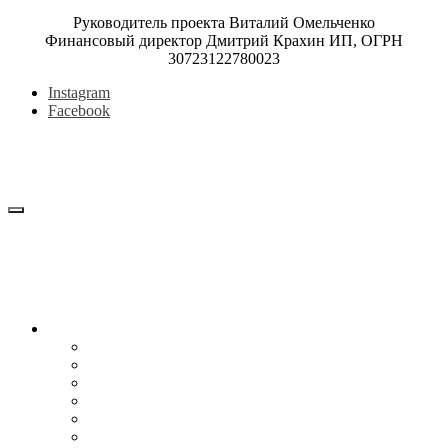
Руководитель проекта Виталий Омельченко
Финансовый директор Дмитрий Крахин ИП, ОГРН
30723122780023
Instagram
Facebook
Блог
Снижение веса
Питание
Рецепты
Психология
Мотивация
Образ жизни