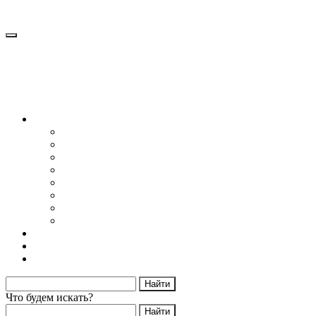
Блог
Снижение веса
Питание
Рецепты
Психология
Мотивация
Образ жизни
Жизнь без сахара
Осторожно диеты
Начать худеть
Калькулятор калорий
Об авторе
Что будем искать?