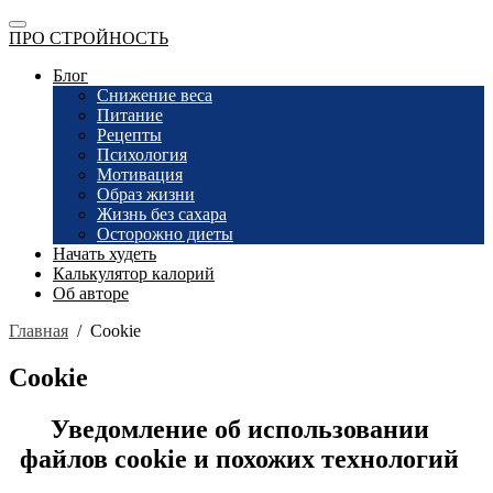
ПРО СТРОЙНОСТЬ
Блог
Снижение веса
Питание
Рецепты
Психология
Мотивация
Образ жизни
Жизнь без сахара
Осторожно диеты
Начать худеть
Калькулятор калорий
Об авторе
Главная
/
Сookie
Сookie
Уведомление об использовании
файлов cookie и похожих технологий