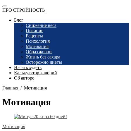
ПРО СТРОЙНОСТЬ
Блог
Снижение веса
Питание
Рецепты
Психология
Мотивация
Образ жизни
Жизнь без сахара
Осторожно диеты
Начать худеть
Калькулятор калорий
Об авторе
Главная
/
Мотивация
Мотивация
Мотивация