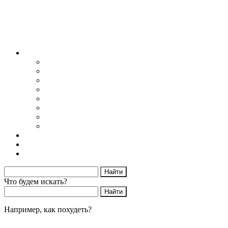
Блог
Снижение веса
Питание
Рецепты
Психология
Мотивация
Образ жизни
Жизнь без сахара
Осторожно диеты
Начать худеть
Калькулятор калорий
Об авторе
Что будем искать?
Например,
как похудеть?