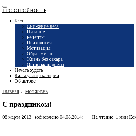
ПРО СТРОЙНОСТЬ
Блог
Снижение веса
Питание
Рецепты
Психология
Мотивация
Образ жизни
Жизнь без сахара
Осторожно диеты
Начать худеть
Калькулятор калорий
Об авторе
Главная
/
Моя жизнь
С праздником!
08 марта 2013 (обновлено 04.08.2014) · На чтение: 1 мин
Ко