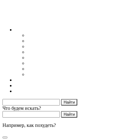
Блог
Снижение веса
Питание
Рецепты
Психология
Мотивация
Образ жизни
Жизнь без сахара
Осторожно диеты
Начать худеть
Калькулятор калорий
Об авторе
Что будем искать?
Например,
как похудеть?