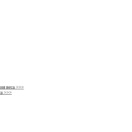
ия веса >>>
са >>>