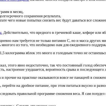
грамм в месяц,
долгосрочного сохранения результата,
тате чего новые попытки снизить вес будут даваться все сложн
ы.
Действительно, что вредного в гречневой каше, кефире или я
невно нам требуется не только витамин С, но и масса других ми
ь многого из того, что необходимо нам для ежедневного поддерж
 1,5 килограмма яблок это много и голодным точно не останешьс
ал, этого явно недостаточно, так что постоянный голод обеспе
ость, настроение ухудшается, вероятность срыва и последующего 
а и прочие на практике оказываются вовсе не панацеей в снижен
ерейти на дробное питание, при этом питаться вкусно и разноо
следовать правильной программе снижения веса. Я сам похудел 
похудеть». Сделать это можно
здесь
.