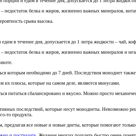
 порций и едим в течение дня, допускается до 1 литра жидкости –
 – недостаток белка и жиров, жизненно важных минералов, вит
ероятность срыва высока.
едим в течение дня, допускается до 1 литра жидкости – чай, кофе,
 – недостаток белка и жиров, жизненно важных минералов и не
ивоте.
ться которым необходимо до 7 дней. Последствия монодиет такж
м их плюсы, которые на самом деле, являются минусами.
ться питаться сбалансировано и вкусно. Можно просто механическ
гативных последствий, которые несут монодиеты. Невозможно ре
ого-то продукта.
м, предлагая все новые и новые диеты, которые помогают только
жно и пострадать.
Желание многих похудеть быстро очень понятно