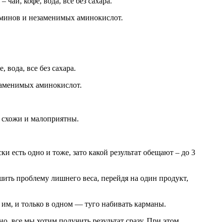
 чай, кофе, вода, все без сахара.
аминов и незаменимых аминокислот.
 вода, все без сахара.
заменимых аминокислот.
е схожи и малоприятны.
и есть одно и тоже, зато какой результат обещают – до 3
шить проблему лишнего веса, перейдя на один продукт,
 им, и только в одном — туго набивать карманы.
, все мы хотим получить результат сразу. При этом