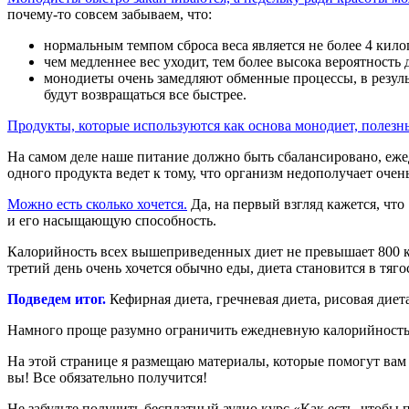
почему-то совсем забываем, что:
нормальным темпом сброса веса является не более 4 кило
чем медленнее вес уходит, тем более высока вероятность 
монодиеты очень замедляют обменные процессы, в резуль
будут возвращаться все быстрее.
Продукты, которые используются как основа монодиет, полезн
На самом деле наше питание должно быть сбалансировано, ежед
одного продукта ведет к тому, что организм недополучает очен
Можно есть сколько хочется.
Да, на первый взгляд кажется, что
и его насыщающую способность.
Калорийность всех вышеприведенных диет не превышает 800 кк
третий день очень хочется обычно еды, диета становится в тяг
Подведем итог.
Кефирная диета, гречневая диета, рисовая диет
Намного проще разумно ограничить ежедневную калорийность, п
На этой странице я размещаю материалы, которые помогут вам 
вы! Все обязательно получится!
Не забудьте получить бесплатный аудио курс «Как есть, чтобы 