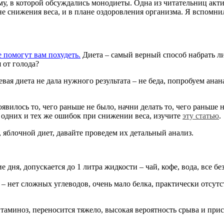
му, в которой обсуждались монодиеты. Одна из читательниц акт
не снижения веса, и в плане оздоровления организма. Я вспомнил
 помогут вам похудеть.
Диета – самый верный способ набрать ли
 от голода?
евая диета не дала нужного результата – не беда, попробуем ана
явилось то, чего раньше не было, начни делать то, чего раньше 
е одних и тех же ошибок при снижении веса, изучите
эту статью
.
 яблочной диет, давайте проведем их детальный анализ.
 дня, допускается до 1 литра жидкости – чай, кофе, вода, все без
– нет сложных углеводов, очень мало белка, практически отсу
итаминоз, переносится тяжело, высокая вероятность срыва и при