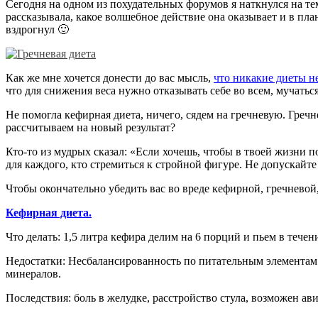
Сегодня на одном из похудательных форумов я наткнулся на те
рассказывала, какое волшебное действие она оказывает и в пла
вздрогнул 🙂
Как же мне хочется донести до вас мысль,
что никакие диеты не
что для снижения веса нужно отказывать себе во всем, мучаться
Не помогла кефирная диета, ничего, сядем на гречневую. Гречн
рассчитываем на новый результат?
Кто-то из мудрых сказал: «Если хочешь, чтобы в твоей жизни по
для каждого, кто стремиться к стройной фигуре. Не допускайт
Чтобы окончательно убедить вас во вреде кефирной, гречневой,
Кефирная диета.
Что делать: 1,5 литра кефира делим на 6 порций и пьем в течение
Недостатки: Несбалансированность по питательным элементам 
минералов.
Последствия: боль в желудке, расстройство стула, возможен ав