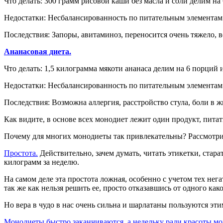
Что делать: 300 грамм рисовой каши без масла и соли делим на 6
Недостатки: Несбалансированность по питательным элементам
Последствия: Запоры, авитаминоз, переносится очень тяжело, в
Ананасовая диета.
Что делать: 1,5 килограмма мякоти ананаса делим на 6 порций и 
Недостатки: Несбалансированность по питательным элементам
Последствия: Возможна аллергия, расстройство стула, боли в ж
Как видите, в основе всех монодиет лежит один продукт, пита
Почему для многих монодиеты так привлекательны? Рассмотри
Простота.
Действительно, зачем думать, читать этикетки, стара
килограмм за неделю.
На самом деле эта простота ложная, особенно с учетом тех не
так же как нельзя решить ее, просто отказавшись от одного как
Но вера в чудо в нас очень сильна и шарлатаны пользуются эти
Монодиеты быстро заканчиваются, а недельку ради красоты мо