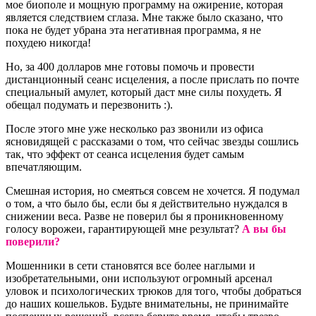
мое биополе и мощную программу на ожирение, которая
является следствием сглаза. Мне также было сказано, что
пока не будет убрана эта негативная программа, я не
похудею никогда!
Но, за 400 долларов мне готовы помочь и провести
дистанционный сеанс исцеления, а после прислать по почте
специальный амулет, который даст мне силы похудеть. Я
обещал подумать и перезвонить :).
После этого мне уже несколько раз звонили из офиса
ясновидящей с рассказами о том, что сейчас звезды сошлись
так, что эффект от сеанса исцеления будет самым
впечатляющим.
Смешная история, но смеяться совсем не хочется. Я подумал
о том, а что было бы, если бы я действительно нуждался в
снижении веса. Разве не поверил бы я проникновенному
голосу ворожеи, гарантирующей мне результат?
А вы бы
поверили?
Мошенники в сети становятся все более наглыми и
изобретательными, они используют огромный арсенал
уловок и психологических трюков для того, чтобы добраться
до наших кошельков. Будьте внимательны, не принимайте