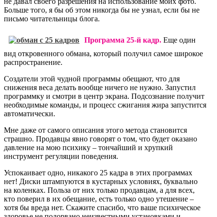
не давал своего разрешения на использование моих фото.
Больше того, я бы об этом никогда бы не узнал, если бы не
письмо читательницы блога.
Программа 25-й кадр.
Еще один
вид откровенного обмана, который получил самое широкое
распространение.
Создатели этой чудной программы обещают, что для
снижения веса делать вообще ничего не нужно. Запустил
программку и смотри в центр экрана. Подсознание получит
необходимые команды, и процесс сжигания жира запустится
автоматически.
Мне даже от самого описания этого метода становится
страшно. Продавцы явно говорят о том, что будет оказано
давление на мою психику – тончайший и хрупкий
инструмент регуляции поведения.
Успокаивает одно, никакого 25 кадра в этих программах
нет! Диски штампуются в кустарных условиях, буквально
на коленках. Польза от них только продавцам, а для всех,
кто поверил в их обещание, есть только одно утешение –
хотя бы вреда нет. Скажите спасибо, что ваше психическое
здоровье не подорвано неизвестными установками и