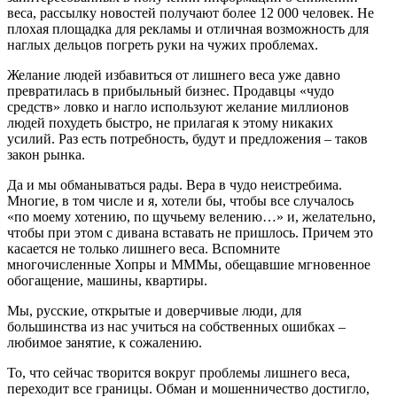
веса, рассылку новостей получают более 12 000 человек. Не
плохая площадка для рекламы и отличная возможность для
наглых дельцов погреть руки на чужих проблемах.
Желание людей избавиться от лишнего веса уже давно
превратилась в прибыльный бизнес. Продавцы «чудо
средств» ловко и нагло используют желание миллионов
людей похудеть быстро, не прилагая к этому никаких
усилий. Раз есть потребность, будут и предложения – таков
закон рынка.
Да и мы обманываться рады. Вера в чудо неистребима.
Многие, в том числе и я, хотели бы, чтобы все случалось
«по моему хотению, по щучьему велению…» и, желательно,
чтобы при этом с дивана вставать не пришлось. Причем это
касается не только лишнего веса. Вспомните
многочисленные Хопры и МММы, обещавшие мгновенное
обогащение, машины, квартиры.
Мы, русские, открытые и доверчивые люди, для
большинства из нас учиться на собственных ошибках –
любимое занятие, к сожалению.
То, что сейчас творится вокруг проблемы лишнего веса,
переходит все границы. Обман и мошенничество достигло,