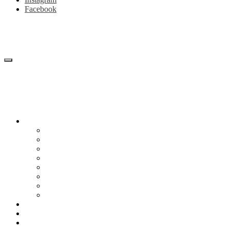
Facebook
Блог
Снижение веса
Питание
Рецепты
Психология
Мотивация
Образ жизни
Жизнь без сахара
Осторожно диеты
Начать худеть
Калькулятор калорий
Об авторе