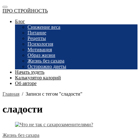
ПРО СТРОЙНОСТЬ
Блог
Снижение веса
Питание
Рецепты
Психология
Мотивация
Образ жизни
Жизнь без сахара
Осторожно диеты
Начать худеть
Калькулятор калорий
Об авторе
Главная
/
Записи с тегом "сладости"
сладости
Жизнь без сахара