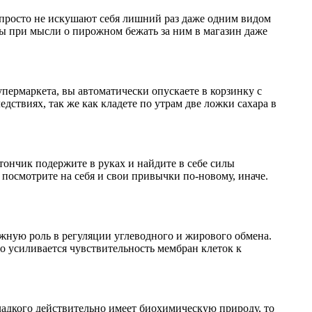
и просто не искушают себя лишний раз даже одним видом
вы при мысли о пирожном бежать за ним в магазин даже
упермаркета, вы автоматически опускаете в корзинку с
ствиях, так же как кладете по утрам две ложки сахара в
ончик подержите в руках и найдите в себе силы
 посмотрите на себя и свои привычки по-новому, иначе.
ажную роль в регуляции углеводного и жирового обмена.
о усиливается чувствительность мембран клеток к
ладкого действительно имеет биохимическую природу, то