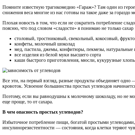
Помните известную трагикомедию «Гараж»? Там один из героев,
снижения веса многие из нас готовы на такое даже за гораздо
Плохая новость в том, что если не сократить потребление слад
поясню, что под словом «сладости» я понимаю не только сахар 
столовый, тростниковый, свекольный, кокосовый, фрукт
конфеты, молочный шоколад
мед, пастила, джемы, конфитюры, пекмезы, натуральные
все изделия из белой муки высшего сорта
каши быстрого приготовления, мюсли, кукурузные хлопь
Все эти, на первый взгляд, разные продукты объединяет одно
кровоток. Усвоение большинства простых углеводов начинается
Поэтому, если вы равнодушны к молочному шоколаду, но не мож
еще проще, то от сахара.
В чем опасность простых углеводов?
Избыточное потребление пищи, богатой простыми углеводами,
инсулинорезистентности — состояния, когда клетки теряют чув