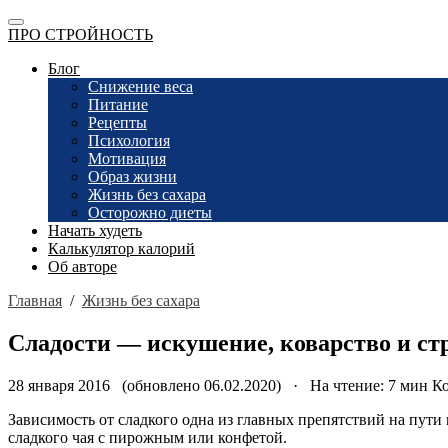
ПРО СТРОЙНОСТЬ
Блог
Снижение веса
Питание
Рецепты
Психология
Мотивация
Образ жизни
Жизнь без сахара
Осторожно диеты
Начать худеть
Калькулятор калорий
Об авторе
Главная
/
Жизнь без сахара
Сладости — искушение, коварство и ст
28 января 2016 (обновлено 06.02.2020) · На чтение: 7 мин
Ко
Зависимость от сладкого одна из главных препятствий на пути 
сладкого чая с пирожным или конфетой.