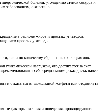
 гипертонической болезни, утолщению стенок сосудов и
ским заболеваниям, ожирению.
окращение в рационе жиров и простых углеводов.
ращением простых углеводов.
ости, так и по количеству сброшенных килограммов.
й гликемической нагрузкой, что достигается за счет
зарекомендовавшая себя средиземноморская диета, палео-
взять и отказаться от шоколадной конфеты или отодвинуть
сновные факторы питания и поведения, провоцирующие