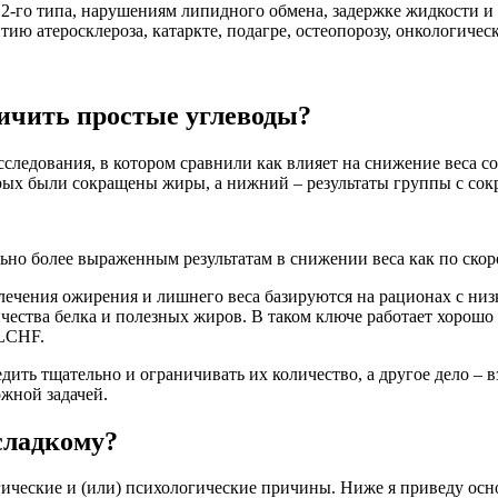
 2-го типа, нарушениям липидного обмена, задержке жидкости и
тию атеросклероза, катаркте, подагре, остеопорозу, онкологиче
ичить простые углеводы?
сследования, в котором сравнили как влияет на снижение веса с
рых были сокращены жиры, а нижний – результаты группы с сок
ьно более выраженным результатам в снижении веса как по скор
ечения ожирения и лишнего веса базируются на рационах с низко
чества белка и полезных жиров. В таком ключе работает хорошо 
 LCHF.
дить тщательно и ограничивать их количество, а другое дело – 
ожной задачей.
сладкому?
логические и (или) психологические причины. Ниже я приведу о