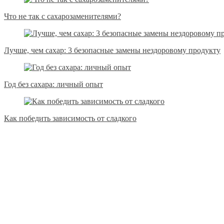
Что не так с сахарозаменителями?
Лучше, чем сахар: 3 безопасные замены нездоровому продукту
Год без сахара: личный опыт
Как победить зависимость от сладкого