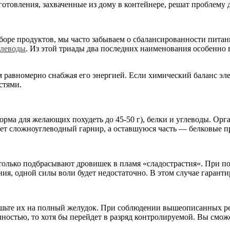
готовления, захваченные из дому в контейнере, решат проблему
оре продуктов, мы часто забываем о сбалансированности питан
глеводы
. Из этой триады два последних наименования особенно
 равномерно снабжая его энергией. Если химический баланс эле
стями.
орма для желающих похудеть до 45-50 г), белки и углеводы. Ор
ет сложноуглеводный гарнир, а оставшуюся часть — белковые пр
олько подбрасывают дровишек в пламя «сладострастия». При по
ния, одной силы воли будет недостаточно. В этом случае гарант
ешьте их на полный желудок. При соблюдении вышеописанных р
лностью, то хотя бы перейдет в разряд контролируемой. Вы смож