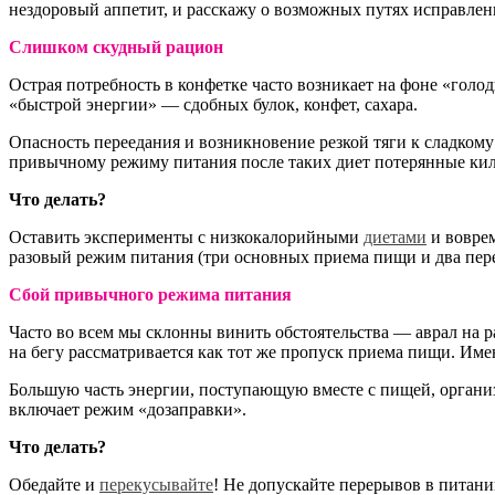
нездоровый аппетит, и расскажу о возможных путях исправлен
Слишком скудный рацион
Острая потребность в конфетке часто возникает на фоне «голо
«быстрой энергии» — сдобных булок, конфет, сахара.
Опасность переедания и возникновение резкой тяги к сладком
привычному режиму питания после таких диет потерянные кил
Что делать?
Оставить эксперименты с низкокалорийными
диетами
и воврем
разовый режим питания (три основных приема пищи и два перек
Сбой привычного режима питания
Часто во всем мы склонны винить обстоятельства — аврал на р
на бегу рассматривается как тот же пропуск приема пищи. Име
Большую часть энергии, поступающую вместе с пищей, организ
включает режим «дозаправки».
Что делать?
Обедайте и
перекусывайте
! Не допускайте перерывов в питани