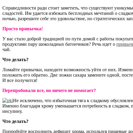
Справедливости ради стоит заметить, что существуют уникумы
сладостей. Им удается избежать бесплодных мечтаний о сладко
ночью, разрешите себе это удовольствие, но стратегических зап
Просто привычка!
У вас стало доброй традицией по пути домой с работы покупать
продуктами пару шоколадных батончиков? Речь идет о
привыч
чай.
Что делать?
Ломайте привычки, находите возможность уйти от них. Измени
положить его обратно. Две ложки сахара замените одной, пост
И все получится!
Перепробовали все, но ничего не помогает?
Не исключено, что избыточная тяга к сладкому обусловле
Именно благодаря хрому уменьшается потребность в сладком, п
инсулину.
Что делать?
Попробуйте восполнить дефицит хрома, используя пищевые доб