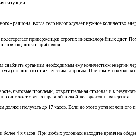
ия ситуации.
дного» рациона. Когда тело недополучает нужное количество эне
у подстерегает приверженцев строгих низкокалорийных диет. По
о возвращаются с прибавкой.
я снабжать организм необходимым ему количеством энергии чер
уса) полностью отвечает этим запросам. При таком подходе вы п
аботе, бытовые проблемы, отвратительная столовая и в результ
нно он может стать отправной точкой «сладкого» наваждения.
м должен получать до 17 часов. Если до этого установленного 
и более 4-х часов. При любых условиях находите время на обед