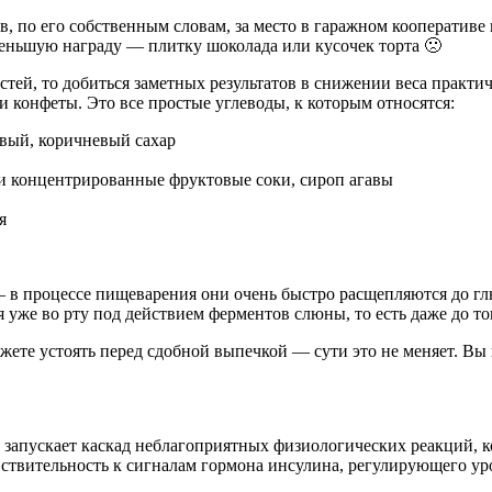
 по его собственным словам, за место в гаражном кооперативе 
 меньшую награду — плитку шоколада или кусочек торта 🙁
остей, то добиться заметных результатов в снижении веса практ
и конфеты. Это все простые углеводы, к которым относятся:
овый, коричневый сахар
 и концентрированные фруктовые соки, сироп агавы
я
 — в процессе пищеварения они очень быстро расщепляются до г
 уже во рту под действием ферментов слюны, то есть даже до то
ете устоять перед сдобной выпечкой — сути это не меняет. Вы в
 запускает каскад неблагоприятных физиологических реакций, 
ствительность к сигналам гормона инсулина, регулирующего уро