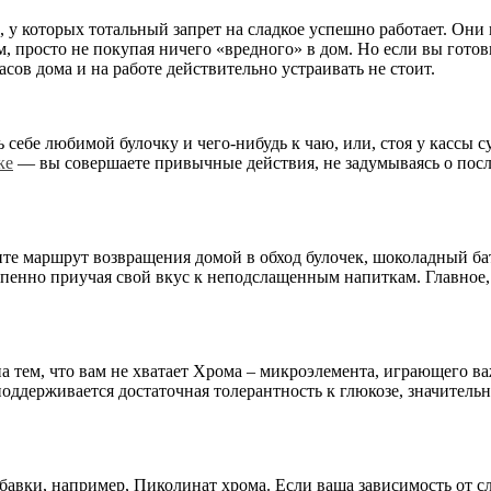
, у которых тотальный запрет на сладкое успешно работает. Он
м, просто не покупая ничего «вредного» в дом. Но если вы гото
асов дома и на работе действительно устраивать не стоит.
 себе любимой булочку и чего-нибудь к чаю, или, стоя у кассы с
ке
— вы совершаете привычные действия, не задумываясь о послед
те маршрут возвращения домой в обход булочек, шоколадный бат
епенно приучая свой вкус к неподслащенным напиткам. Главное,
на тем, что вам не хватает Хрома – микроэлемента, играющего в
оддерживается достаточная толерантность к глюкозе, значительн
авки, например, Пиколинат хрома. Если ваша зависимость от с