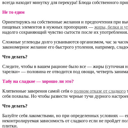
всегда находит минутку для перекура! Блюда собственного при
Не то едим
Ориентируясь на собственные желания и предпочтения при выб
пищевых элементов в нужных пропорциях —
жиры, белки и у
надолго сохраняющий чувство сытости после их употребления.
Сложные углеводы долго усваиваются организмом, час за часом
закономерное желание его быстрого утоления, например, сладо
Что делать?
Следите, чтобы в вашем рационе было все — жиры (суточная н
тарелки» — половина ее отводится под овощи, четверть занима
Табу на сладкое — хорошо ли это?
Клятвенные заверения самой себя о
полном отказе от сладкого
т
себя похвалы. Но чтобы развести черные тучи дурного настрое
Что делать?
Балуйте себя лакомствами, но при определенных условиях — 
неконтролируемая
зависимость от сладкого если не пройдет по
плитки.