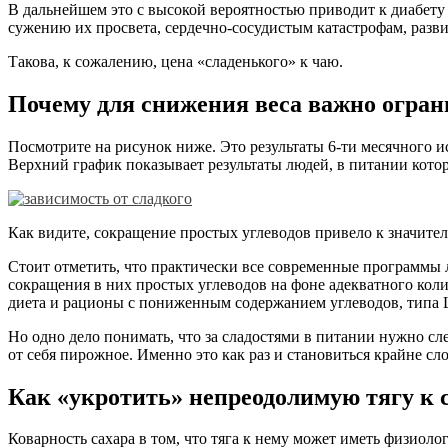
В дальнейшем это с высокой вероятностью приводит к диабету
сужению их просвета, сердечно-сосудистым катастрофам, разви
Такова, к сожалению, цена «сладенького» к чаю.
Почему для снижения веса важно огран
Посмотрите на рисунок ниже. Это результаты 6-ти месячного и
Верхний график показывает результаты людей, в питании кото
Как видите, сокращение простых углеводов привело к значител
Стоит отметить, что практически все современные программы л
сокращения в них простых углеводов на фоне адекватного коли
диета и рационы с пониженным содержанием углеводов, типа
Но одно дело понимать, что за сладостями в питании нужно сле
от себя пирожное. Именно это как раз и становиться крайне сл
Как «укротить» непреодолимую тягу к 
Коварность сахара в том, что тяга к нему может иметь физио