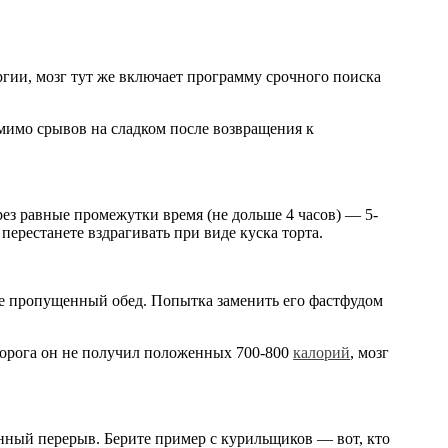
ргии, мозг тут же включает программу срочного поиска
мимо срывов на сладком после возвращения к
ез равные промежутки время (не дольше 4 часов) — 5-
ерестанете вздрагивать при виде куска торта.
ате пропущенный обед. Попытка заменить его фастфудом
порога он не получил положенных 700-800
калорий
, мозг
енный перерыв. Берите пример с курильщиков — вот, кто