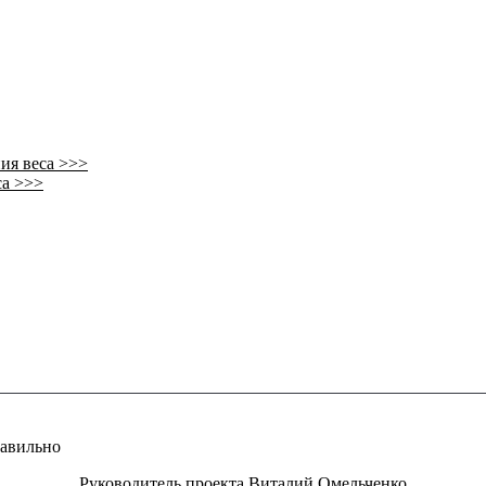
ия веса >>>
са >>>
равильно
Руководитель проекта Виталий Омельченко