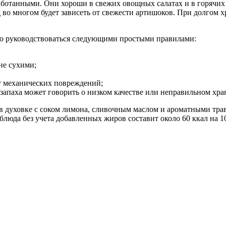
отанными. Они хороши в свежих овощных салатах и в горячих з
о многом будет зависеть от свежести артишоков. При долгом хр
мо руководствоваться следующими простыми правилами:
не сухими;
от механических повреждений;
 запаха может говорить о низком качестве или неправильном хр
в духовке с соком лимона, сливочным маслом и ароматными тра
люда без учета добавленных жиров составит около 60 ккал на 1