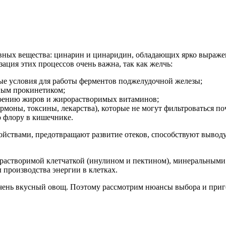
ктивных вещества: цинарин и цинаридин, обладающих ярко выра
ция этих процессов очень важна, так как желчь:
ные условия для работы ферментов поджелудочной железы;
ным прокинетиком;
воению жиров и жирорастворимых витаминов;
рмоны, токсины, лекарства), которые не могут фильтроваться по
ю флору в кишечнике.
йствами, предотвращают развитие отеков, способствуют вывод
 растворимой клетчаткой (инулином и пектином), минеральным
 производства энергии в клетках.
очень вкусный овощ. Поэтому рассмотрим нюансы выбора и приго