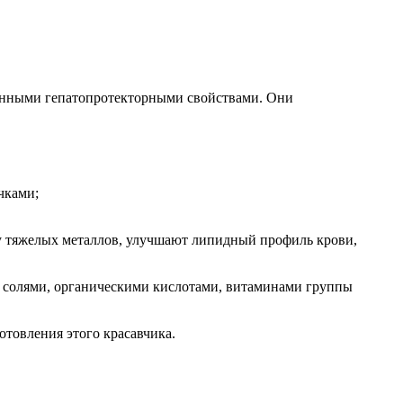
женными гепатопротекторными свойствами. Они
чками;
у тяжелых металлов, улучшают липидный профиль крови,
и солями, органическими кислотами, витаминами группы
товления этого красавчика.