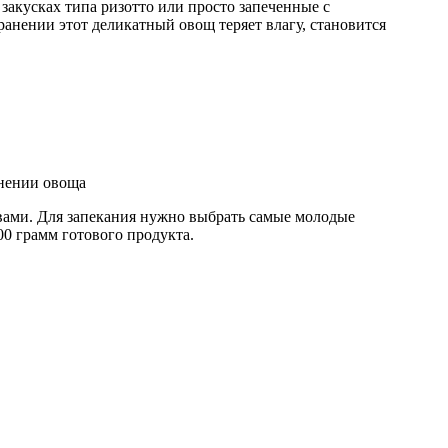
акусках типа ризотто или просто запеченные с
анении этот деликатный овощ теряет влагу, становится
анении овоща
вами. Для запекания нужно выбрать самые молодые
00 грамм готового продукта.