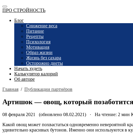
ПРО СТРОЙНОСТЬ
Блог
Снижение веса
Питание
Рецепты
Психология
Мотивация
Образ жизни
Жизнь без сахара
Осторожно диеты
Начать худеть
Калькулятор калорий
Об авторе
Главная
/
Публикации партнёров
Артишок — овощ, который позаботится
08 февраля 2021 (обновлено 08.02.2021) · На чтение: 2 мин
Какой овощ может похвастаться одновременно невероятной кр
удивительно красивых бутонов. Именно они используются в ку