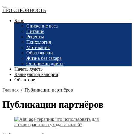
ПРО СТРОЙНОСТЬ
Блог
Снижение веса
Питание
Рецепты
Психология
Мотивация
Образ жизни
Жизнь без сахара
Осторожно диеты
Начать худеть
Калькулятор калорий
Об авторе
Главная
/
Публикации партнёров
Публикации партнёров