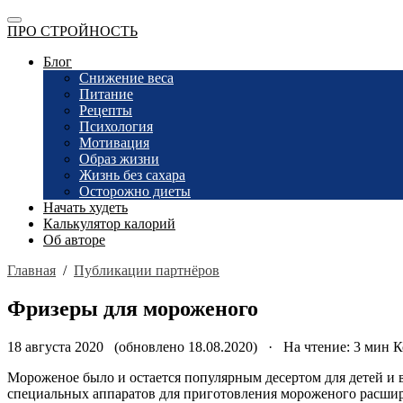
ПРО СТРОЙНОСТЬ
Блог
Снижение веса
Питание
Рецепты
Психология
Мотивация
Образ жизни
Жизнь без сахара
Осторожно диеты
Начать худеть
Калькулятор калорий
Об авторе
Главная
/
Публикации партнёров
Фризеры для мороженого
18 августа 2020 (обновлено 18.08.2020) · На чтение: 3 мин
К
Мороженое было и остается популярным десертом для детей и в
специальных аппаратов для приготовления мороженого расшири