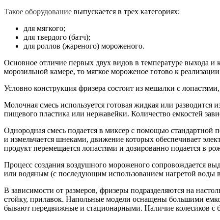
Такое оборудование
выпускается в трех категориях:
для мягкого;
для твердого (батч);
для роллов (жареного) мороженого.
Основное отличие первых двух видов в температуре выхода и 
морозильной камере, то мягкое мороженое готово к реализации 
Условно конструкция фризера состоит из мешалки с лопастями
Молочная смесь используется готовая жидкая или разводится из
пищевого пластика или нержавейки. Количество емкостей зави
Однородная смесь подается в миксер с помощью стандартной п
и измельчается шнеками, движение которых обеспечивает элект
продукт перемещается лопастями и дозированно подается в ро
Процесс создания воздушного мороженого сопровождается выд
или водяным (с последующим использованием нагретой воды в 
В зависимости от размеров, фризеры подразделяются на насто
стойку, прилавок. Напольные модели оснащены большими емк
бывают передвижные и стационарными. Наличие колесиков с б