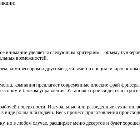
ункции:
ное внимание уделяется следующим критериям – объему бункеров
тельных возможностей.
лем, компрессором и другими деталями на специализированном 
мства, компания предлагает современные плоские фрай фризеры
ессором и блоком управления. Установка производится в строго
 рабочей поверхности. Натуральные или разведенные сухие инг
 виде ролла для подачи. Весь процесс приготовления происходит
у, но в любом случае, расширяет меню десертов и будет хороше