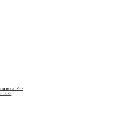
ия веса >>>
са >>>