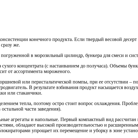
консистенции конечного продукта. Если твердый весовой десерт
сразу же.
, погруженной в морозильный цилиндр, бункера для смеси и сис
 сухого концентрата (с настаиванием до получаса). Объемы бунк
сит от ассортимента мороженого.
оршневой или перистальтической помпы, при ее отсутствии – п
родвигатель. В результате взбивания продукт насыщается воздух
жки или стаканчики.
елением тепла, поэтому остро стоит вопрос охлаждения. Пробл
остальной части заведения).
льные агрегаты и напольные. Первый компактный вид рассчитан 
остями, обладают высокой производительностью и расширенным
локираторами упрощает их перемещение и уборку в зоне устано