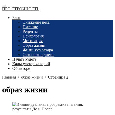
ПРО СТРОЙНОСТЬ
Блог
Снижение веса
Питание
Рецепты
Психология
Мотивация
Образ жизни
Жизнь без сахара
Осторожно диеты
Начать худеть
Калькулятор калорий
Об авторе
Главная
/
образ жизни
/
Страница 2
образ жизни