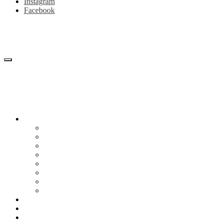
Instagram
Facebook
Блог
Снижение веса
Питание
Рецепты
Психология
Мотивация
Образ жизни
Жизнь без сахара
Осторожно диеты
Начать худеть
Калькулятор калорий
Об авторе