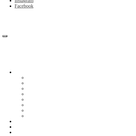
Instagram
Facebook
Блог
Снижение веса
Питание
Рецепты
Психология
Мотивация
Образ жизни
Жизнь без сахара
Осторожно диеты
Начать худеть
Калькулятор калорий
Об авторе