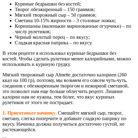
Куриные бедрышки без костей;
Творог обезжиренный – 150 граммов;
Мягкий творожный сыр – 50 граммов;
Сметана 10-15% жирности – 3 столовые ложки;
Корнишоны (маленькие маринованные огурчики) – по
числу рулетиков;
Черный молотый перец – по вкусу;
Сладкая красная паприка – по вкусу.
В этом рецепте я использовал куриные бедрышки без
костей. Чтобы сделать рулетики менее калорийными, можно
использовать и куриную грудку.
Мягкий творожный сыр Almette достаточно калориен (260
ккал на 100 гр), поэтому, мы возьмем его совсем чуть-чуть,
соединив с обезжиренным творогом и нежирной сметаной,
это позволит нам еще больше облегчить рецепт. Лишние
калории нам не нужны, тем более, что вкус куриных
рулетиков от этого не пострадает.
1.
Приготовьте начинку
. Смешайте мягкий сыр, творог,
сметану, слегка поперчите и добавьте сладкую паприку по
вкусу. Начинка должна получиться достаточно густой, не
растекающейся.