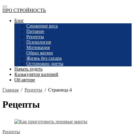
ПРО СТРОЙНОСТЬ
Блог
Снижение веса
Питание
Рецепты
Психология
Мотивация
Образ жизни
Жизнь без сахара
Осторожно диеты
Начать худеть
Калькулятор калорий
Об авторе
Главная
/
Рецепты
/
Страница 4
Рецепты
Рецепты