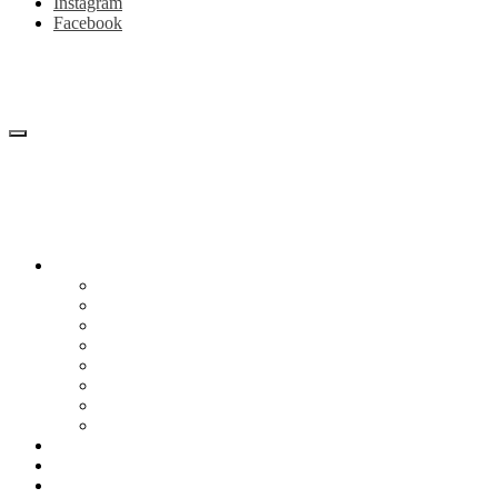
Instagram
Facebook
Блог
Снижение веса
Питание
Рецепты
Психология
Мотивация
Образ жизни
Жизнь без сахара
Осторожно диеты
Начать худеть
Калькулятор калорий
Об авторе