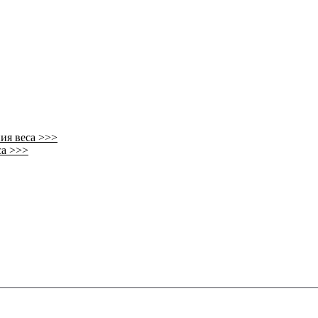
ия веса >>>
са >>>