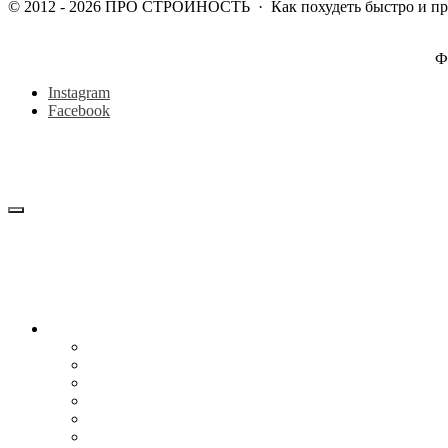
©
2012 - 2026
ПРО СТРОЙНОСТЬ
·
Как похудеть быстро и п
Ф
Instagram
Facebook
Блог
Снижение веса
Питание
Рецепты
Психология
Мотивация
Образ жизни