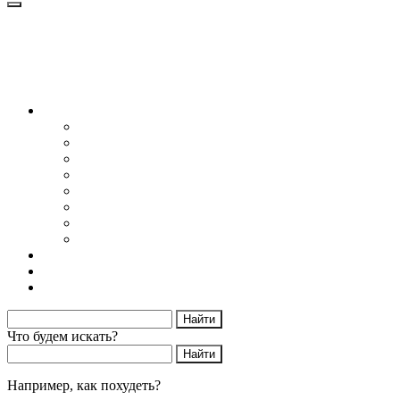
Блог
Снижение веса
Питание
Рецепты
Психология
Мотивация
Образ жизни
Жизнь без сахара
Осторожно диеты
Начать худеть
Калькулятор калорий
Об авторе
Что будем искать?
Например,
как похудеть?